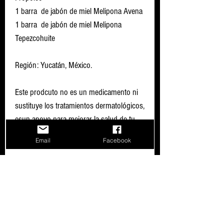
1 barra de jabón de miel Melipona Avena
1 barra de jabón de miel Melipona
Tepezcohuite
Región: Yucatán, México.
Este prodcuto no es un medicamento ni
sustituye los tratamientos dermatológicos,
esun apoyo para mejorar la salud de tu
piel de manera natural.
Email
Facebook
* Al ser un producto artesanal el peso de
cada barra puede variar.